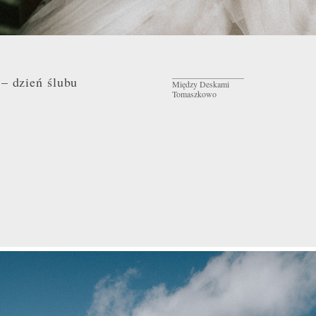
_________________
– dzień ślubu
Między Deskami
Tomaszkowo