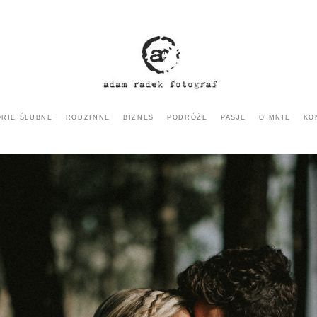
ORIE ŚLUBNE
RODZINNE
BIZNES
PODRÓŻE
PASJE
O MNIE
KO