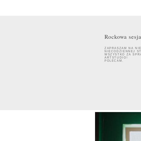
Rockowa sesja
ZAPRASZAM NA NI
NIECODZIENNEJ ST
WSZYSTKO ZA SPR
ARTSTUDIO!
POLECAM.