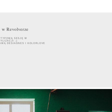
 w Revolverze
ETYPOWĄ SESJĘ W
YLIZACJI ;)
AWĄ DESIAGNES I KOLORLOVE