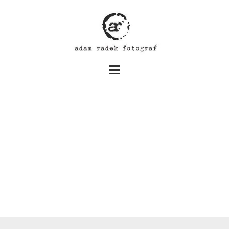
Nikola i Krystian – sesja
narzeczeńska