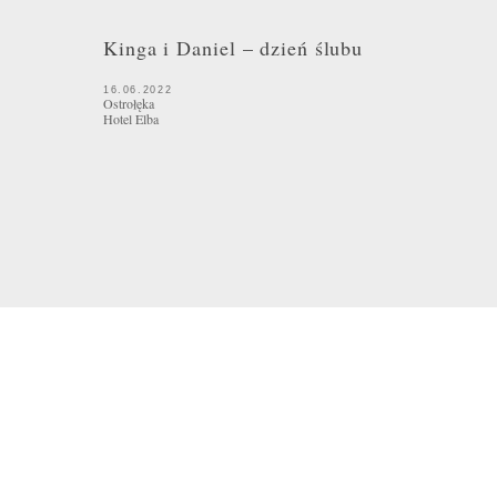
Kinga i Daniel – dzień ślubu
16.06.2022
Ostrołęka
Hotel Elba