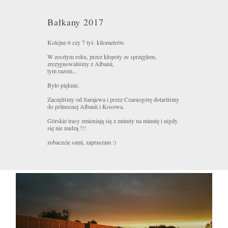
Bałkany 2017
Kolejne 6 czy 7 tyś. kilometrów.
W zeszłym roku, przez kłopoty ze sprzęgłem,
zrezygnowaliśmy z Albanii,
tym razem...
Było pięknie.
Zaczęliśmy od Sarajewa i przez Czarnogórę dotarliśmy
do północnej Albanii i Kosowa.
Górskie trasy zmieniają się z minuty na minutę i nigdy
się nie nudzą !!!
zobaczcie sami, zapraszam :)